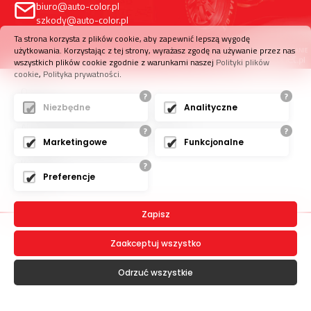
biuro@auto-color.pl
szkody@auto-color.pl
Ta strona korzysta z plików cookie, aby zapewnić lepszą wygodę
użytkowania. Korzystając z tej strony, wyrażasz zgodę na używanie przez nas
wszystkich plików cookie zgodnie z warunkami naszej
Polityki plików
cookie
,
Polityka prywatności
.
O NAS
?
?
Niezbędne
Analityczne
NAPRAWY BEZGOTÓWKOWE
AUTA ZASTĘPZCZE I POMOC DROGOWA
?
?
Marketingowe
Funkcjonalne
CO DAJE SIEĆ NAPRAWCZA
KONTAKT
?
Preferencje
BLOG
Zapisz
Zaakceptuj wszystko
Odrzuć wszystkie