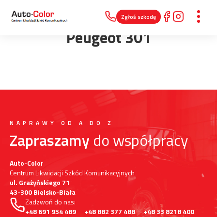
Zgłoś szkodę
Peugeot 301
NAPRAWY OD A DO Z
Zapraszamy
do współpracy
Auto-Color
Centrum Likwidacji Szkód Komunikacyjnych
ul. Grażyńskiego 71
43-300 Bielsko-Biała
Zadzwoń do nas:
+48 691 954 489
+48 882 377 488
+48 33 8218 400